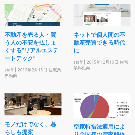
不動産を売る人・買
ネットで個人間の不
う人の不安を払しょ
動産売買できる時代
くする“リアルエステ
に
ートテック”
staff
|
2015年12月10日
住宅
業界動向
staff
|
2016年2月16日
住宅業
界動向
モノだけでなく、暮
空家特措法適用によ
らしも提案
り全国初の空家解体