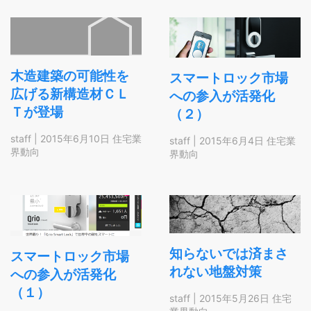
木造建築の可能性を
スマートロック市場
広げる新構造材ＣＬ
への参入が活発化
Ｔが登場
（２）
staff
|
2015年6月10日
住宅業
staff
|
2015年6月4日
住宅業
界動向
界動向
知らないでは済まさ
スマートロック市場
れない地盤対策
への参入が活発化
（１）
staff
|
2015年5月26日
住宅